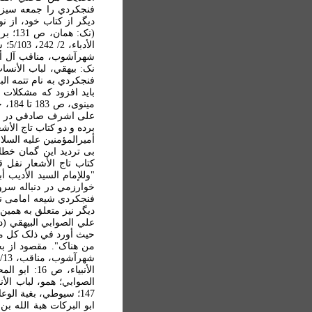
ديگر از کتاب خود، از ن
مين
برده و دو کتاب تاج الأ
بی ترديد اين گمان خطا
کتاب تاج الأشعار نقل
خوارزمي در دنباله سرو
فنجکردي شيعه امامی نب
حيث أورد في ذلک کل ما 
من هناک". مقصود از بح
147؛ سيوطي، بغية الوعاة، 2/284).
ابو البرکات هبة الله