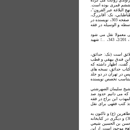
 راوندي روايت می کرده
ه ششم قمری بوده است.
 البلاغة عبر القرون"،
ه های آقابزرگ و محقق طباطبايي، نک: آقابزرگ،
الثقات العيون في سادس القرون، بيروت، 1972م، ص 260؛ طباطبايي، همان، ص 303؛ در حاشيه همين صفحه 303، نويسنده در
سطه و الوسيله در فقه
هی معمولا نقل می شود
(برای نمونه، نک: علامه حلي، المختلف، 3/293، 316، 5/333، ...؛ فخر المحققين، ايضاح الفوائد، 1/215، 2/201، 343، ...؛ شهيد
لائق است (نک: حدائق،
مان، 2/709) و در آن از شروح وبري، ابن فندق بيهقي و قطب
 گفت، اظهار داشته که
وسيط و صغير بر نهج البلاغة داشته است (نک: انيس المؤمنين، ص 65، 67). از کتاب حدائق، نسخه های
 دهلي (سال 1404ق) به چاپ رسيده و سپس در تهران در دو جلد
و بيشتر متناسب تخصص نويسنده
ه شيخ سليمان الصهرشتي
آن از ابن زهره حلبي (د. 585 ق) نقل می کند که می دانيم حدود صد
مهذب ابن براج در فقه
رد. کتاب اصباح مأخذ کتب فقهی برای نقل
اهرين (ع) و تاکنون به
چاپ نرسيده است. دو نسخه آن يکی در کتابخانه مسجد اعظم قم (به شماره 2، نک: فهرست، ص 386) و ديگری در کتابخانه
ت. کمال الدين ابو سعيد حسن بن الحسين شيعي
نام بهجة المباهج موجود است. از اين