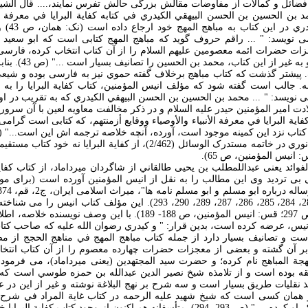
فضائل و کمالات از مفاوضات مقالش بزرگی حالش تفرس نمايند،.... قال الشيخ 
بن الحسين بن الحسن البيهقي الکيدري في کتابه کفاية البرايا في معرفة الأن
أزمنتهم...
 می نويسد: " ... راقم حروف گويد که مباهج المهج کتابی است که ابو سع
ت حضرات ائمه معصومين عليهم السلام را از آن کتاب انتخاب کرده، فارسی
المباهج موسوم ساخته و 
پيشتر گذشت که کتاب مباهج برخلاف گفته حموي نيز به فارسی بوده و شيع
. جالب است گفته شود که مؤلف انيس المؤمنين، کتاب کفاية البرايا را به 
نويسد: " ... محمد بن الحسين بن الحسن البيهقي الکيدري که به تقريب در اول
ت امير المؤمنين حيدر عليه السلام و در ذکر مخالفت معاويه لعين با آن سرور،
ية البرايا في معرفة الأنبياء والأوصياء ووقايع أزمنتهم، که کتابی است گرا
اب نزد اين کمينه موجود است، آورده، آنچه خلاصه ترجمه اش اين است..." (ص 66
ظاهرا مأخذ نقل حاجی نوري در خاتمه مستدرک الوسائل (2/462)، از کفاية البر
انيس المؤمنين، ص 65).
فوائد يعنی عبداللمطلب بن يحيی طالقاني از شاگردان ميرداماد، از کتاب کفا
 بی ترديد وی اين مطالب را به نقل از انيس المؤمنين آورده است (برای موا
به چاپ رسانيده: ص 283، 284، 285، 286، 287، 289، 290، 293). اين مؤلف کت
الأبرار ياد کرده است (ص 297؛ قس: انيس المؤمنين، ص 188- 189). با اين 
يس، عرضه کرده است، بدين قرار: " و کيدري رضوان الله عليه که صاحب کتاب 
ت و تصانيف بسيار دارد از جمله کتاب مباهج المهج في مناهج الحجج از م
آن گشته و بعضی از معجزات حضرات چهارده معصوم را از آن کتاب انتخا
ة المباهج نام کرده؛ و حضرت سيد المجتهدين (يعنی ميرداماد)، می فرمود ک
ثقه بوده است و از تلامذه شيخ نصير الدين عبدالله بن حمزه طوسي است 
ذ نقليات طريق بسيار است و سه شرح بر نهج البلاغة نوشته و غير از اين در عل
و همان کسی است که شيخ شهيد عليه الرحمه در کتاب غاية المراد في شرح 