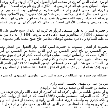
امير در کتابی مستقل، نام برد. قطب الدين کيدري در مقدمه ا
او همان کسی است که مؤلف السياق يعنی عبدالغافر فارسي (د. 529ق)، از و
 فرزند ابو الحسن علوي و از خاندانی محترم در نيشابور بوده است. وی د
ه اند که مراد از هبة الله حسني ياد شده در مقدمه انوار العقول، ابو السعاد
(د. 543ق )، اديب معروف و صاحب الأمالي است؛ در حالی که اين گمان بی ترديد خط
ر حضرت امير را به طور مستقل گردآوری کرده اند، بايد از شيخ قاسم علی ا
محسن أمين عاملي (چاپ دمشق، 1366ق)، عبدالعزيز 
عليه السلام) و بالأخره محقق کوشای معاصر حاج شيخ محمد باقر محمودی ياد 
 مجموعه از اشعار منسوب به حضرت امير، کتاب انوار العقول من اشعار و
 بن الحسين بن تاج الدين الحسن بن زين الدين محمد بن الحسين بن أبي 
نيشابوري (زنده در سال 610ق) است که بر اساس ترتيب الفبايی قوافی است. کيدر از قرای بيهق
وم مختلف چون ادب، فقه، حديث و کلام تبحر داشت و از عالمان برجسته ام
341). وی شعر نيز می سرود (نک: همانجاها؛ نيز نک: حد
لب عبدالله بن حمزه بن عبدالله بن حمزه الشارحي الطوسي المشهدي که می د
در حالی که مستند آقابزرگ، کتاب الصراط المستقيم بياضي (2/98) است 
بلکه کيدري به واسطه فرزند قطب الدين راوندي (محمد) از فضل الله راو
ئق الحقائق (2/412) نيز کيدري به واسطه استادش نصير الدين عبدالله بن حمزه طوسي از فضل