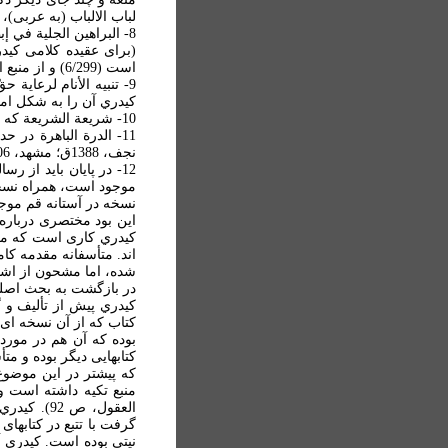
لباب الالباب (به عربی)، که 
8- البراهين الجلية في إ
(برای عقيده کلامی کيد
است (6/299) و از منبع او در اين اطلاع تاکنون چيزی به دستم نيامده است (نيز نک: الذريعة، 3/80).
9- تنبيه الأنام لرعاية
کيدري آن را به شکل امالی 
10- شريعة الشريعة که پيشتر بدان اشاره شد.
11- الدرة الباهرة د
نجف، 1388ق؛ مشهد، 1406 ق؛ نيز نک: رضا مختاری، مقدمه غاية المراد شهيد اول، جلد اول، ص 198 تا 200).
موجود است، همراه نسخ
نسخه در آستانه قم موجود است، نک:
اين بود مختصری درباره
اند. متأسفانه مقدمه کا
شده، اما مشحون از اشت
در بازگشت به بحث اصلی 
کيدري پيش از تأليف و گ
بوده که آن هم در مور
کتابهايی ديگر بوده و مت
که پيشتر در اين موضوع
منبع تکيه داشته است و
العقول، ص
گرفت با تتبع در کتابها