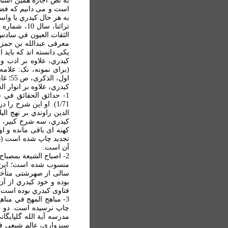
به نص اجازه همين استاد
است و می دانيم که فضل
به هر حال کيدري با واس
معرفی عبدالله بن حمزه
يکی دانسته اند که بايد 
کيدري، علاوه بر ادب و
اول، الذکری، ص 55؛ غاية المراد، 2/300، 3/83، 89، ....؛ ابن فهد حلي، المهذب البارع، 3/62، 320، ...).
کيدري، علاوه بر انوار ا
1- حدائق الحقائق في 
الدين راوندي بر نهج ا
آن است.
2- اصباح الشيعة بمصبا
سالی از صهرشتی متأخرت
فتاوی کيدري بوده است.
3- مباهج المهج في منا