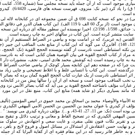
ده است.
4- شرح الإيجاز (به عربی) در نحو که نسخه کتابت 698 ق آن ضمن مجموعه ای در کت
مجموعه شماره 3314 آن موجود است (از برگ 60 الف تا 119 الف). اين کتاب هم
از آن ياد کرده است (نک: حدائق، 1/598، 2/198). اخيرا نويسنده اين سطور مقاله ای در
ن سايت منتشر کرده است. اين کتاب در سالهای اخير به چاپ رسيده است.
110، 112 – 113، 119، 121، 148). آقابزرگ می گويد که اين کتاب از منابع نخب المناقب ابن 
 مراد از کتاب الحجج القوية في بيان الوصية همان کتابی است که به نادرس
وصية به چاپ رسيده است (به کوشش محمد هادی امينی، نجف، منشورات دار الکت
ت چرا که در صفحه دهم اين کتابچه بسيار کوچک از بياضي صاحب الصراط ال
ی که در سال 877ق درگذشته است. اين کتاب با انتسابی غلط و با اغلاط تصحیحی و چاپی زي
اثر استنباطی نادرست از يک عبارت کتاب الحجج القوية گمان برده که بصائر ال
ب نخب المناقب موجود است و نسخه ای از آن را سالها پيش من در کتابخانه 
که مانند بسياری ديگر (و شايد همه) منابع اين کتاب، منبع نقل در اين مورد
ؤلف از کيدري با عنوان محمد بن الحسين بن الحسن الامي البيهقي الکيدري نا
پيداست که کتاب به عربی بوده است (نک: ص 11، 27، 41-43، و...). مؤلف درباره 
سين البيهقي الکيدري که در تصحيح الفاظ و معانی و ترتيب دلائل و تنقيح م
و تقرير نکات فنون نقلی منفرد، و غايت سعی و اجتهادش در سلوک منه
 نهايت حسن اعتقادش از استدلال در مسائل اصول و فروع لايح و باهر، ب
 به خاطر فاتر رسيد که در اين مقام فقره ای از کفاية البرايا که از جمله 