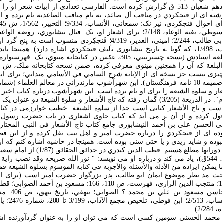
فنجکردي را جمعه سيزدهم شعبان 513 ق گزارش کرده است. الفارسي تعدادی از ابيات شع
وشته ای از فنجکردي در مناقب آل صاعد، به نام مناقب الصاعدية نام برده و ا
شهرآشوب، مناقب آل أبي طالب، 2/244؛ اميني، الغدير، 4/319؛ فَنجکِردی منس
نک: بيهقي، لباب الأنساب، 1/498، که گويا به تاريخ نيشابوری تأليف فنجکردي اشاره دارد). همي
وی، ص 183 تا 184، چيزی نيست جز نسخه ای از الإبانه شرح السامي في الأسامي ميداني؛ برای
شعار و سلوة الشيعة را برای او نام برده است. ابن شهرآشوب درباره کتاب اخير
أميرالمؤمنين عليه السلام". در الذريعة (3/205) گمان رفته که تاج الأشعار و سلوة الشيع
ست و تاج الأشعار کتابی است جدا از سلوة الشيعة. خطيب خوارزمي در کتا
 قول کرده و از آن بر می آيد که کتاب حاوی اشعاری در باب حضرت رسول 
ده ای از فنجکردي را درباره حضرت امير و اهل بيت نقل کرده و از اين ق
وده و شايد زيدی و يا حتی سنی بوده است. همينجا در حاشيه اشاره کنم که از
ديگر نيز متعلق به همين دورانها مطلع هستيم:
علي الصوابي البيهقي (د. 544ق)، ياد می کند و درباره او می نويسد: " نور الله ضريحه وقد نصب
يمکن ايراده من الأدلة والأسئلة والأجوبة في کتابه الموسوم بسلوة الشيعة فم
ث مد نظر موضوع ايمان ابو طالب، پدر بزرگوار حضرت امير است (برای اح
شهرآشوب، مناقب، 1/13؛ منتجب الدين الرازي، فهرست، ص 110، 166:
الأنبياء، ص 16:
 بن محمد الحسني سومين کسی است که می توان او را به عنوان گردآورنده 