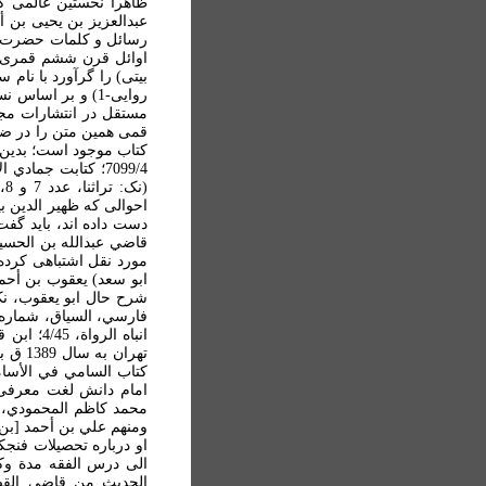
ظاهرا نخستين عالمی ک
بيتی) را گرآورد با نام
روايی-1) و بر ا
احوالی که ظهير الدين ب
دست داده اند، بايد گفت
مورد نقل اشتباهی کرده 
تهران
کتاب السامي في الأسام
امام دانش لغت معرفی ک
ومنهم علي بن أحمد [بن 
او درباره تحصيلات فنجک
الی درس الفقه مدة وکا
الحديث من قاضي القضا