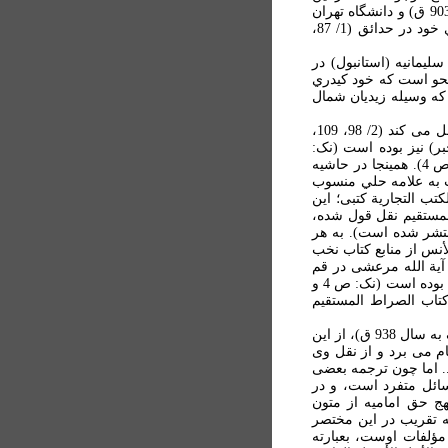
کتاب اخير نسخه های بسياری موجود است که از آن جمله بايد نسخه مجلس سنا (شماره 558، کتابت 903 ق) و دانشگاه تهران
(شماره 968، کتابت 935 ق) را ياد کرد (نيز نک: منزوی، فهرست نسخه های فارسی، 6/4420). کيدري خود در حدائق (1/ 87،
ابخانه لاله لی سليمانيه (استانبول) در
ان الدرر في دقائق النحو است که خود کيدري
باره اين نسخه که وسيله زيديان شمال
5- بصائر الأنس بحظائر القدس (به عربی)، که در امامت بوده و بياضي در الصراط المستقيم از آن نقل می کند (2/ 98، 109،
جبير (جبر) نيز بوده است (نک:
الذريعة، 26/102)؛ ولی اين نکته استنباطی است نادرست از گفته نويسنده الحجج القوية (نک: الحجج، ص 4). همينجا در حاشيه
ت به علامه حلي منسوب
ب التجارية کتبی؛ اين
مستقيم نقل قول شده،
اد منتشر شده است). به هر
أنس از منابع کتاب نخب
آية الله مرعشی در قم
ديده بودم). باری از ظاهر عبارات مؤلف ناشناخته الحجج القوية بر می آيد که کتاب بصائر الأنس نزد وی بوده است (نک: ص 4 و
 کتاب الصراط المستقيم
6- کفاية البرايا في معرفة الأنبياء والأوصياء. محمد بن اسحاق بن محمد حموي در انيس المؤمنين (تأليف به سال 938 ق)، از اين
م می برد و از نقل وی
کيدري می نويسد: " ... اما چون ترجمه بعضی
سائل متفرد است، و در
ج حق اماميه از متون
ه تقريب در اين مختصر
مؤلفات اوست، بعبارته