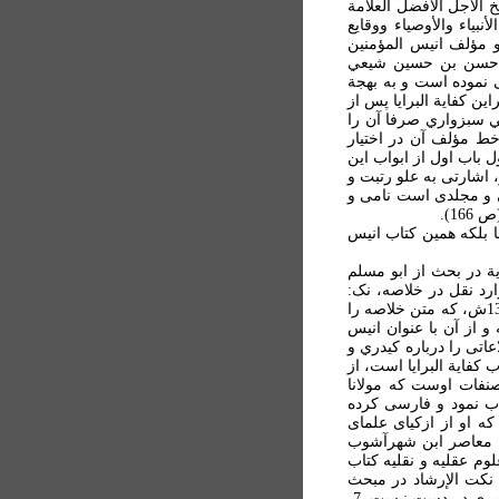
الأجل الأفضل العلامة
بياء والأوصياء ووقايع
" (ص 41). کيدري در اين کتاب به مباهج المهج خود ارجاع داده است (نک: همان، ص 43) و مؤلف انيس المؤمنين
يد حسن بن حسين شيعي
 نموده است و به بهجة
به غير از اين کتاب، محمد بن الحسين را تصانيف بسيار است ..." (ص 43). بنابراين کفاية البرايا پس از
ي سبزواري صرفا آن را
خط مؤلف آن در اختيار
 باب اول از ابواب اين
 اشارتی به علو رتبت و
می و مجلدی است نامی و
1).
ايا نه خود کتاب مستقيما بلکه همين کتاب انيس
ية در بحث از ابو مسلم
رد نقل در خلاصه، نک:
رسول جعفريان، "سه رساله درباره ابو مسلم و ابو مسلم نامه ها"، ميراث اسلامی ايران، ج2، قم، 1374ش، که متن خلاصه را
اب انيس را می شناخته و از آن با عنوان انيس
وصف نويسنده خلاصه، اطلاعاتی را درباره کيدري و
کفاية البرايا است، از
صنفات اوست که مولانا
ب نمود و فارسی کرده
ه او از ازکيای علمای
که معاصر ابن شهرآشوب
وم عقليه و نقليه کتاب
نکت الإرشاد در مبحث
متعه و چند جای ديگر ذکر او کرده ...." (ص 293- 294). متأسفانه هم اکنون از وجود کتاب کفاية البرايا خبری در دست نيست. 7-