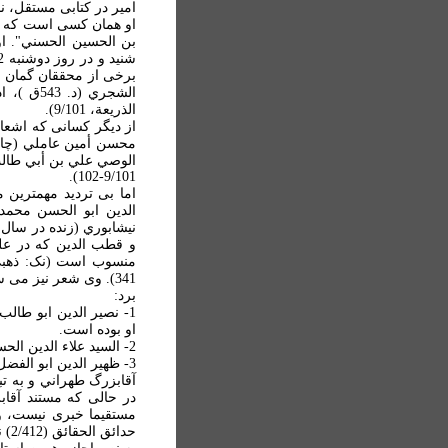
بن الحسين الحسني". او
برخی از محققان گمان برد
الشجري 
الذريعة، 9/101).
از ديگر کسانی که اشعا
الوصي علي بن أبي طالب 
9/101-102).
اما بی ترديد مهمترين
الدين ابو الحسن محمد
و قطب الدين که در عل
برد:
1- نصير الدين ابو طا
او بوده است.
2- السيد علاء الدين الحسين بن علي بن مهدي الحسيني السبزواري
3- ظهير الدين ابو الفضل محمد بن قطب الدين سعيد بن هبة الله الراوندي
مستقيما خبری نيست، و 
حدا