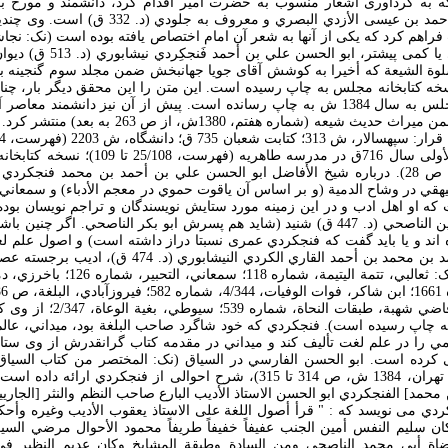
ه به گردآوری اشعار منسوب به حضرت امير اقدام کرد، دانشمند و مورخ بر
عبدالعزيز بن يحيی بن أحمد بن عيسی الأزدي البصري 
اوائل قرن ششم قمری يا کمی پيش
 سلوة الشيعة که أخيرا به کوشش آقای جويا جهانبخش ضمن مجلد سوم گنجينه ب
ساس نسخه کتابخانه مجلس به چاپ رسيده است. اين متن را اين محقق ديگر بار، چن
مستقل در انتشارات مجلس به سال 1384 ش به چاپ رسانده است. پيش از آن نيز دانشم
قمی همين متن را در ضمن ميراث حديث شيعه (شماره هفتم
(نک: تراثنا، عدد 7 و 8، ص 28). درباره شيخ الأفاضل ابو الحسن علي بن أحمد بن محمد ف
يهقي در وشاح الدمية (و بر اساس آن ياقوت حموي در معجم الأدباء) و سمعاني در
 که او اهل ادب و در اين زمينه مورد ستايش نويسندگان و تراجم نويسان بود
قاضي عبدالله بن الحسين الناصحي (د. 447 ق) شنيد (شايد هم پسرش ابو بکر الناصحي. اگر
اند و يا بايد گفت که فنجکردي عمری نسبتا دراز داشته است) و اصول علم لغ
ابو سعد) يعقوب بن أحمد بن محمد بن أحمد القاري الکردي ال
انباه الرواة، 4/45؛ ابن قاضي شهبة
 به سال 1389 ق به چاپ رسيده است). فنجکردي که خود شاگرد صاحب البلغة بود، ميداني، ع
ي را در علم لغت تأليف کند و ميداني در مقدمه کتاب گرانقدرش از وی ستاي
رده است. ابو الحسن الفارسي در السياق (نک: المختصر من کتاب السياق ل
محمد کاظم المحمودي، تهران، 1384 ش، ص 314 تا 315)، شرح احوالی از فنجکردي 
محمد] الفنجکردي ابو الحسن الاستاذ الأديب البارع صاحب النظم والنثر [الجار
ردي می نويسد که : " قرأ أصول اللغة علی الاستاذ يعقوب الأديب وغيره وأحکم
ن سليم النفس أمين الجنب عفيفاً خفيفاً طريفاً محمود الأحوال مرضي السير
ة أبي محمد الناصحي ومن السادة وطبقة المشايخ وکان عديم النظير ف