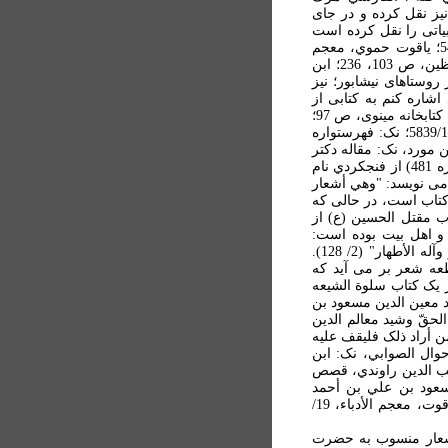
ر او را نيز نقل کرده و در جای
بياتی را نقل کرده است
(نک: همان، ص 131؛ برای احوال فنجکردي، نيز نک: سمعاني، الأنساب، 9/334؛ التحبير، 1/562، ش 545؛ ياقوت حموي، معجم
الأدباء، 2/ 242، 5/103؛ سيوطي، بغية الوعاة، 2/148؛ برای اشعار او، نک: فتال نيشابوري، روضة الواعظين، ص 103، 236؛ ابن
وب است به پنج گرد از روستاهای نيشابور؛ نيز
نجا بايد اشاره کنم به کتابی از
فنجکردي به نام تتمه البلغة استادش (نسخه چستربيتي، 305، عکس در کتابخانه مينوي، نک: فهرستواره کتابخانه مینوی، ص 97؛
بايد افزود که مشکلات البلغة که آن را همچنين مينوی معرفی کرده، ضمن نسخه کتابخانه ملک، ش 5839/1؛ نک: فهرستواره
 اين مورد، نک: مقاله دکتر
علی اشرف صادقي در ضميمه 10 نامه فرهنگستان). ابن شهرآشوب مازندراني در معالم العلماء (شماره 481) از فنجکردي نام
 می نويسد: "وهي أشعار
ة دو عنوان يک کتاب است، در حالی که
ب مقتل الحسين (ع) از
و اهل بيت بوده است:
"وللإمام السيد الأديب أبي الحسن علي بن أحمد النيشابوري جامع کتاب تاج الأشعار في النبي المختار وآله الأطهار" (2/ 128).
طعه شعر بر می آيد که
 يک کتاب سلوة الشيعه
 قطب الدين کيدري در حدائق الحقائق (1/87) از امام سعيد معين الدين مسعود بن
 راية الحقّ وشيد معالم الدين
ن أراد ذلک فليقف عليه
وال الصوابي، نک: ابن
 مسعود بن أحمد الصوابي؛ قطب الدين راوندي، قصص
 ابو المحاسن مسعود بن علي بن محمد ؟ الصوابي؛ بيهقي، تاريخ بيهق، ص 406: مسعود بن علي بن أحمد
الصوابي؛ همو، لباب الأنساب، 2/513؛ ابن فوطي، تلخيص مجمع الآداب، 3/199 تا 200، شماره 2476؛ ياقوت، معجم الأدباء، 19/
اشعار منسوب به حضرت