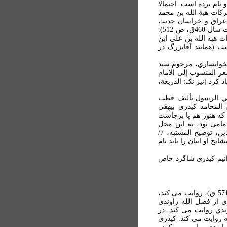
نوار العقول (ص 92)، از وی و گردآورده او نام برده است. احتمالا
ی نام برده است: " ابو البرکات هبة الله بن محمد
ر عراق و خراسان حديث
شنيد و در روز دوشنبه 22 ذي قعده سال 452 ق درگذشت (ص 726؛ نيز نک: ذهبي، تاريخ الاسلام، وفيات سال 460ق، ص 512).
ات هبة الله بن علي ابن
است (همانند آقابزرگ در
لخوانساري، مرحوم سيد
سيد الأهل (چاپ بيروت، 1401 ق، به نام من شعر المنسوب إلی الامام
کرد (نيز نک: الذريعة،
صي الرسول تأليف قطب
المحامد کيدري بيهقي
 بوده که هنوز هم پا برجاست
امی بود، به اين محل
منسوب است (نک: ذهبي، المشتبه، ص 554؛ ابن حجر عسقلاني، تبصير المنتبه، 3/1220؛ ابن ناصر الدين، توضيح المشتبه، 7/
ائق الحقائق، 1/404، 2/140-141). از استادان و مشايخ او اينان را بايد نام
انيم کيدري شاگرد خاص
آقابزرگ طهراني و به تبع او محقق طباطبايي اظهار کرده اند که کيدري از فضل الله راوندي (زنده در 571 ق)، روايت می کند،
که در آنجا از روايت کيدري از فضل الله راوندي
ندي روايت می کند. در
 الله روايت می کند. کيدري