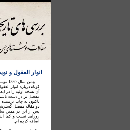
انوار العقول و نوي
بهمن 
کوتاه درباره انوار الع
آن نسخه اوليه را در اب
مفصل تر در دست ناشری م
تاکنون به چاپ نرسيده م
دو مقاله مفصل گسترش دا
پس از اين در همين ساي
روزآمد نيست و کما اين
اضافه کرده ام.