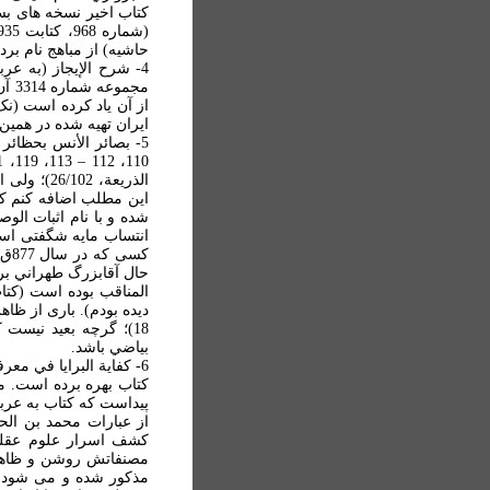
حاشيه) از مباهج نام بر
ايران تهيه شده در همي
اين مطلب اضافه کنم که
شده و با نام اثبات ال
انتساب مايه شگفتی اس
کس
حال آقابزرگ طهراني بر 
المناقب بوده است (کتا
18)؛ گرچه بعيد نيست 
بياضي باشد.
کتاب بهره برده است. م
از عبارات محمد بن الح
کشف اسرار علوم عقلی 
مصنفاتش روشن و ظاهر و
مذکور شده و می شود، و