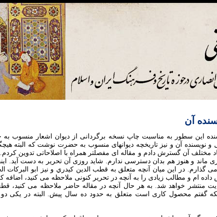
سنده آن
سال 1380 نويسنده اين سطور به مناسبت چاپ نسخه برگردانی از ديوان اشعار منسوب 
قول و نويسنده آن و نيز تاريخچه ديوانهای منسوب به حضرت نوشت که البته هيچگ
عاد مختلف آن گسترش دادم و مقاله ای مفصلتر همراه با اصلاحاتی تدوين کردم. ا
اند و هنوز هم بدان دسترسی ندارم. شايد روزی آن تحرير به دست آيد. اينجا ت
ی گذارم. در اين ميان آنچه متعلق به قطب الدين کيدري و نيز ابو البرکات ا
ده ام و مطالب زيادی را به آنچه در تحرير کنونی ملاحظه می کنيد، اضافه کرد
ت منتشر خواهد شد. به هر حال آنچه در مقاله حاضر ملاحظه می کنيد، قط
که گفتم محصول کاری است متعلق به حدود ده سال پيش. البته در يکی دو م