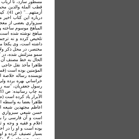
مسطور سازد، تا ارباب 
قطب الملة والدين محمد 
درباره اين کتاب اخير
سبزواري بعضی از معجزا
مباهج نوشته شده است. 
تلخيص کرده و نه ترجمه
داشته است، وی يکجا می 
مختصر، در محل ذکر ولاد
سمو منزلتش شده، در کفا
الحال به خط مصنف آن کت
المؤمنين بوده است (قس: 
نويسنده رساله خلاصة ال
خراساني بهره برده ولی
ظاهرا بعضا به واسطه ان
اعاظم مجتهدين شيعه اس
حسن شيعي سبزواري بر 
است و آن فارسی را بهج
اعلام و فقيه و وجه و 
بوده است و او را در اخ
بسيار تصنيف کرده و ا