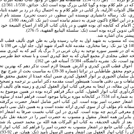
در علم کلام بوده و گويا کتابی بزرگ بوده است (نک: حدائق، 1/550، 2/361).
بطال الذوات الأزلية، باز کتابی در علم کلام و به احتمال زياد در رد بر عقيده ثا
ري، نک: رساله دانشياری نويسنده اين سطور، در دست تحرير). مستند نام ا
 حقّ الامام که کتابچه ای بوده فقهی و در پايان کتاب الزکاة از اصباح الشيعة خو
تدوين کرده بوده است (نک: سلسلة الينابيع الفقهية، 5/ 276).
ر حديث که منسوب به شهيد اول به چاپ رسيده ولی به ظن قوی تأليف قطب ا
12- در پايان بايد از رساله ای در تفسير سوره توحيد به زبان عربی د
ه خطی مجلدی از مجمع البيان که به خط کيدري است و با نسخه خط طبرسي 
 نشريه دانشگاه، 5/384؛ آستانه قم، ص 162).
 احوال قطب الدين کيدري و آثارش. همينجا لازم است تذکر دهم که بهترين تح
کيدري کاری است که مرحوم محقق طباطبايي در تراثنا (شماره 38-39) به
مل سلمان الجبوري بر انوار العقول کيدري ضمن اينکه عمدتا از تحقيق محقق طبا
باهات و بی دقتی هاست؛ همينطور است مقدمه دکتر امامی بر ترجمه و تصحيح
اين مقاله، در اينجا به معرفی کتاب انوار العقول کيدري و زمينه های تأليف آن
ردآوری کتاب انوار العقول، کتابی ديگر فراهم کرده بوده در همين موضوع به نام
کتاب که از آن نسخه ای به شماره آدد 7534 در کتابخانه موزه بريتانيا موجود است، فراهم آ
د اشعار حضرت امير بوده است. اين کتاب اخير شامل اشعار حضرت برگرفته 
أسفانه نام مؤلف آن از سوی کيدري ارائه نشده است و به همين دليل نمی دانيم 
 معرفی کرديم چه بوده است. کيدري در اين کتاب نخست صرفا به اشعار اخ
 بنابراين همه اشعار منقول و منسوب به حضرت امير را در حديقة نقل نکرده
 92). کيدري بعد از تأليف الحديقة، به کتاب ابو البرکات هبة الله بن محمد حسني ي
ی ديگر، کتابی جامع در اشعار منسوب به حضرت امير را فراهم کند. کتاب انوار ا
نيتی 