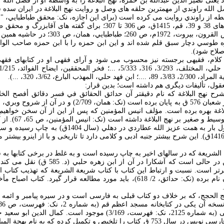
 يعنی نصير الدين عبدالله بن حمزه، نهج البلاغة را به واسطه او از فضل الله
 الله راوندي از مهمترين حلقه های وصل و روايت نهج البلاغة در ايران سد
طه از راوندي روايت می کرده است (برای اين اجازه، نک: محقق طباطبايي، "نهج
تراثنا، سال 10، شماره های 38 و 39، قم، 1415ق، ص 306 تا 307؛ برای گفت
 طوسي دچار سبق قلم شده اند و اين ابن حمزه را با ابن حمزه صاحب الوا
اصلاح شود).
 کلام، فقيهی برجسته نيز محسوب می شود و آرای فقهی او در کتابهای فق
لعقول، تأليفات ديگری هم داشته است؛ بدين قرار:
شرح نهج البلاغة که نام دقيقتر آن حدائق الحقائق في فسر دقائق أفصح الخ
1/71). او اين شرح را در شعبان 576 ق به پايان برده است (نک: ه
لبلاغة بهره برده است. مؤلف انيس المؤمنين که پس از اين از آن سخن خواهيم
کيدري، سه شرح کبير، 
کهنه ای باقی مانده و اول بار به همت عزيز الله عطاردي در
تجديد چاپ شده است (1416ق). اين شرح بيشتر جنبه ادبی و کلامی دارد تا تاريخی و با از اينر
ح الشريعة که در سالهای اخير به چاپ رسيده است و به غلط در برخی کتابها ب
منسوب شده است؛ اين در حالی است که آشکارا در 
ر است. نسبت و ارتباط اين کتاب با کتاب شريعة الشريعة که تهذيب کتاب ال
بوده و خود کيدري از آن نام برده (نک: حدائق، 2/ 618)، بايد مورد مطالعه قرار گي
هج الحجج، که بر خلاف دو کتاب قبلی به فارسی است و در سيره پيامبر و ائمه ط
مدرسه آية الله گلپايگانی (به شماره 2125، نک: فهرست، 3/169) موجود اس
سبزواري، عالم شيعی فارسی نويس در سال 753 ق کتاب را تلخيص و تکميل کرده که به 