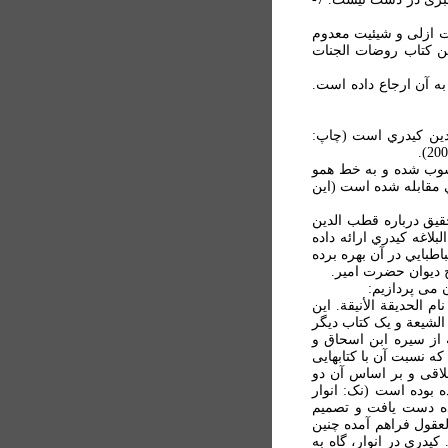
بتات ازلی و شيئيت معدوم
ين کتاب روضات الجنات
د به آن ارجاع داده است.
لدين کيدري است (چاپ:
ر 3 برگ ياد کنم که به کيدري منسوب شده و به خط همو
مقابله شده است (اين
قيق درباره قطب الدين
 مناسبت بحث از شرح نهج البلاغه کيدري ارائه داده
طبايي در آن بهره برده
 ديوان حضرت امير.
 می پردازيم:
 الحديقة الأنيقة. اين
مده از سلوة الشيعة و يک کتاب ديگر
از سيره ابن اسحاق و
که نسبت آن با کتابهايی
لاقی و بر اساس آن دو
 بوده است (نک: انوار
اد شده دست يافت و تصميم
لعقول فراهم آمده چنين
بوده است. کيدري آن را کتاب انوار العقول من اشعار وصي الرسول ناميد (نک: همان، ص 92-93). کيدري در انوار، گاه به