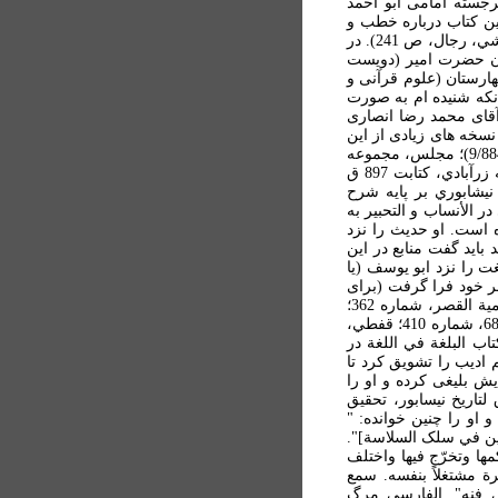
جسته امامی ابو احمد
و معروف به جلودي (د. 332 ق) است. وی چندين کتاب درباره خطب و
رسائل و کلمات حضرت فراهم کرد که يکی از آنها به شعر آن امام اختصاص يافته بوده است (نک: نجاشي، رجال، ص 241). در
تر، ابو الحسن علي بن أحمد فَنجکِردي نيشابوري (د. 513 ق) ديوان حضرت امير (دويست
هارستان (علوم قرآنی و
انکه شنيده ام به صورت
ند معاصر آقای محمد رضا انصاری
، 1380ش، از ص 263 به بعد) منتشر کرد. نسخه های زيادی از اين
کتاب موجود است؛ بدين قرار: سپهسالار، ش 313؛ کتابت شعبان 735 ق؛ دانشگاه، ش 2203 (فهرست، 9/884)؛ مجلس، مجموعه
7099/4؛ کتابت جمادي الأولی سال 716ق در مدرسه طاهريه (فهرست، 25/108 تا 109)؛ نسخه کتابخانه زرآبادي، کتابت 897 ق
نجکردي نيشابوري بر پايه شرح
 الأنساب و التحبير به
ه است. او حديث را نزد
 چنين باشد بايد گفت منابع در اين
ت را نزد ابو يوسف (يا
نيشابوري (د. 474 ق)، اديب برجسته عصر خود فرا گرفت (برای
شرح حال ابو يعقوب، نک: ثعالبي، تتمة اليتيمة، شماره 118؛ سمعاني، التحبير، شماره 126؛ باخرزي، دمية القصر، شماره 362؛
فارسي، السياق، شماره 1661؛ ابن شاکر، فوات الوفيات، 4/344، شماره 582؛ فيروزآبادي، البلغة، ص 686، شماره 410؛ قفطي،
، طبقات النحاة، شماره 539؛ سيوطي، بغية الوعاة، 2/347؛ از وی کتاب البلغة في اللغة در
الم اديب را تشويق کرد تا
ش بليغی کرده و او را
تاريخ نيسابور، تحقيق
ارائه داده است و او را چنين خوانده: "
يين في سلک السلاسة]".
ها وتخرّج فيها واختلف
ة مشتغلاً بنفسه. سمع
ي فنه". الفارسي مرگ