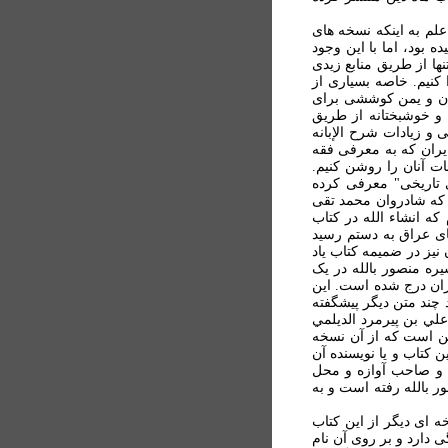
 علم به اينکه نسخه های
ه بود، اما با اين وجود
تنها از طريق منابع زيدی
دا کنيم. خاصه بسياری از
يران و يمن کوششی برای
و خوشبختانه از طريق
 و زيادات شرح الإبانه
ايران که به معرفی فقه
ت آنان را روشن کنيم.
ی تاريخی" معرفی کرده
 که شادروان محمد تقی
که انشاء الله در کتاب
ای عراق به دستم رسيد
نيز در ضميمه کتاب ياد
ره منصور بالله در يک
ران درج شده است. اين
 چند متن ديگر پيشگفته
علي بن پيرمرد الديلمي
ين است که از آن نسخه
ن کتاب و يا نويسنده آن
 و صاحب آوازه و محل
ور بالله رفته است و به
ه ای ديگر از اين کتاب
ی دارد و بر روی آن نام