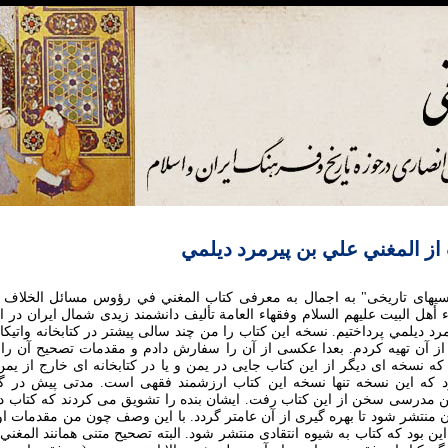
از المغني علي بن پيرمرد ديلمي
يهای تاريخی" به اجمال به معرفی کتاب المغني في رؤوس مسائل الخلاف بي
ء أهل البيت عليهم السلام وفقهاء العامة تأليف دانشمند زيدی شمال ايران در ا
ديلمي پرداختيم. نسخه اين کتاب را من چند سالی پيشتر در کتابخانه واتيکان
از آن تهيه کردم. بعدا عکسی از آن را سفارش دادم و مقدمات تصحيح آن را ن
 نسخه ای ديگر از اين کتاب جايی در يمن و يا در کتابخانه ای خارج از يمن
 که اين نسخه تنها نسخه اين کتاب ارزشمند فقهی است. مدتی پيش در گ
ين مدرسی سخن از اين کتاب رفت. ايشان بنده را تشويق می کردند که کتاب
منتشر شود تا بهره گيری از آن عامتر گردد. با اين وصف چون من مقدمات اول
اين بود که کتاب به شيوه انتقادی منتشر شود. البته تصحيح متنی همانند المغني