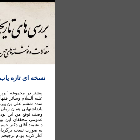
نسخه ای تازه ياب 
پيشتر در مجموعه "بررس
عليه السلام وسائر فقها
سده ششم علي بن پيرمرد 
يادداشتهايی همان زمان 
وصف توقع من اين بود که
عمومی محققان اين بود
دانشمند آقای دکتر حس
به صورت نسخه برگردان 
آغاز کرده بودم ترجيحم 