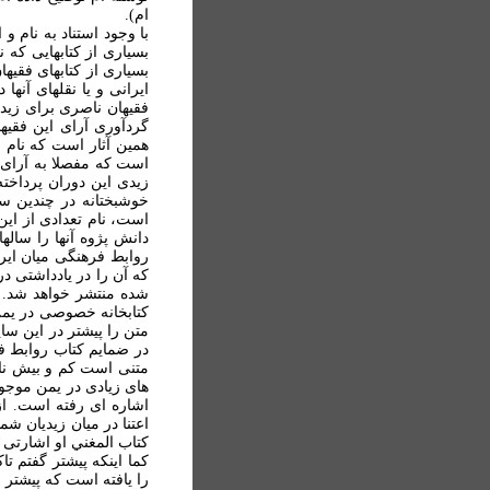
ام).
با وجود استناد به نام و
بسياری از کتابهايی که ن
بسياری از کتابهای فقيهان
ايرانی و يا نقلهای آنها 
فقيهان ناصری برای زيدي
گردآوری آرای اين فقي
همين آثار است که نام و
است که مفصلا به آرای ف
زيدی اين دوران پرداخت
خوشبختانه در چندين سن
است، نام تعدادی از اي
دانش پژوه آنها را ساله
روابط فرهنگی ميان اير
که آن را در يادداشتی د
شده منتشر خواهد شد. د
کتابخانه خصوصی در يمن
متن را پيشتر در اين سا
در ضمايم کتاب روابط فر
متنی است کم و بيش ناش
های زيادی در يمن موجود 
اشاره ای رفته است. ا
اعتنا در ميان زيديان شم
کتاب المغني او اشارتی
کما اينکه پيشتر گفتم ت
را يافته است که پيشتر ش