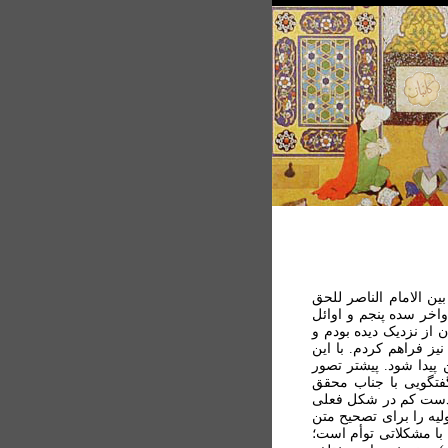
ن الامام الناصر للحق
واخر سده پنجم و اوائل
 از نزديک ديده بودم و
يز فراهم کردم. با اين
 پيدا شود. پيشتر تصور
فتگويی با جناب محقق
 دست کم در شکل فعلی
يه را برای تصحيح متن
 با مشکلاتی توأم است؛