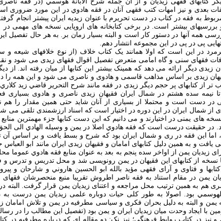
گر کتابهای فقهی زيديان و از آن جمله شرح الابانة هوسمي (در فقه ناصر
ات بعدی و نيز امهات کتب فقهی آنان در فقه هادوي در اين مورد ضروری ا
وط به فقه در کتاب در دست تحريرم با عنوان زيديه ايران پيشتر انجام گرفته ب
 بررسيهای بيشتر است. در برخی کتابخانه های اروپايی نسخه های مهمی در ف
ی همه آنها در دستور کار است و البته بسيار زمان بر. به هر حال تفصيل ا
يی پی در پی در اين مجموعه انتشار دهم.
مرد در اين است که اولا همانند يک کتاب خلاف (از نوع خلافهای شيعه و س
افات فقهای سنی و گاه امامی متعرض تفصيل اقوال فقهای زيدی می شود و نقله
 زيدی ديگر ارائه می دهد که همينک بيشتر اين کتابها از ميان رفته اند. از د
هان زيدی بر اساس مذاهب قاسمی و هادوی و ناصری می شود و اين همه را در ع
اب تر از کتابهای پر حجم ديگر زيدی در فقه مانند شرح التحرير قاضي زيد کلار
تا نيمه سده هشتم در شمال ايران فقيهان زيدی ناصری و هادوی بسياری فعال 
امی در دست است و محتملا از بسياری از آنان شايد حتی همين مقدار را هم ن
ی از شمال ايران در اين دوره در اختيار است که اسناد ارزشمندی تلقی می شون
 نسخه های يمنی در اختيارند و می دانيم که اين دست کتابها جزء مهمترين منابع
اند. در حقيقت درست است که فقه هادوي اصلا در يمن و وسيله الهادي الی الح
 اما اين فقه در ری و شمال ايران بود که شرح و بسط يافت و بر اساس آن ت
 يافت و به همين دليل کتابهای امامان و فقيهان زيدی ايران مانند ابو العباس 
رای زيديان يمن از اواخر سده پنجم به بعد به عنوان منابع فقه هادوي عموما مح
 نسخه از کتابهای اين فقيهان در يمن رونويسی شد و محل تدريس و تدرس و فتو
کتابها و فتاوی و آرای فقهی مؤيد بالله ابو الحسين هاروني و شارحان و پيروا
ديان يمن در مقام استناد به فقه ناصر اطروش تقریبا منبع منحصرشان فقهای 
اصری هم به همين ترتيب محل مراجعه و اعتنای زيديان يمن قرار گرفت. البته در 
الهوسمي بود. اصولا به طور کلی حيات دوباره علمی زيديان يمن درست به دلي
به يمن و البته به دليل بحران فکری و سياسی مطرفيه در يمن و تلاش امامان 
مين با ايجاد وحدت ميان زيديان ايران و يمن بود (تفصيل اين مطالب را در رسال
 و نيز در کتاب روابط فرهنگی؛ نيز نک: دو مقاله ای که درباره مطرفيه در کت