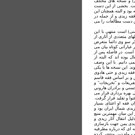
ی) و نسخه های مختلف
ست. بخشی از اين دست
ود و البته همچنان اين
قه زيدی و از جمله در
ين دست مطالعات را می
نی) است منتهی با اين
ای متعددی از آثاری از
يگر سو وی دائما متعرض
باراتی کوتاه بيان می
ي است. در فاصله پس از
بوده اند که البته از
می دانيم. با اين وصف
د. اين نسخه ها با يکی
 فقه زيدی و حتی هادوی
ق و بر اساس فقه قاسم
فريعات و "تخريجات" و
حسني و برادران هاروني
ل بهره برداری قرار می
ا و تقليد قرار گرفت.
ن فقه او اعتنای بسيار
زيدی شمال ايران بود و
اين ميان مهمترين منبع
ل انتقال آثار زيدی و
زيدی يمن جهت بازسازی
ه ای که درباره مطرفيه
اب ماه دين منتشر کرده