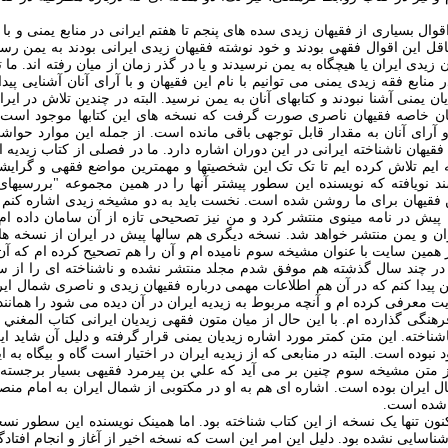
 اقوال بسياری از فقيهان زيدی سده های پنجم تا هفتم ايرانی در منابع يمنی و با
اقل اين اقوال فقهی بودند و خود نوشته فقيهان زيدی ايرانی بودند به يمن رسيد
 زيدی ايران يا هيچگاه به يمن نرسيدند و يا در گذر زمان از ميان رفته اند. ما 
در منابع فقه زيدی يمنی می توانيم با نام اين فقيهان و با آرای آنان آشنايی پي
ان يمنی آشنا نبودند و کتابهای آنان به يمن نرسيد. البته در چندين تلاش در ا
هان خاصه فقيهان ناصری صورت گرفت که نسخه های اين کتابها موجود است 
 آرای آنان به مقدار قابل توجهی باقی مانده است. از جمله اين موارد حواشی
قيهان ناشناخته ايرانی در اين دوران اشاره دارد. ما در فصلی از کتاب زيديه 
ه ايم تلاش کرده ايم تا تک تک اين شخصيتها و مهمترين مواضع فقهی و گرايشا
د نويافته که نويسنده اين سطور پيشتر آنها را در همين مجموعه "بررسيها
ن فقيهان برای ما روشن شده است. نخست بايد به دو مشيخه زيدی اشاره کنم
ا پيش در نامه مينوی منتشر کرد و من نيز تصحيحی تازه از آن سامان داده ام 
ان و يمن منتشر خواهد شد. نسخه ديگری هم سالها پيش در ايران از نسخه ه
ر همين سايت با عنوان مشيخه سوم ناميده ام و آن را هم تصحيح کرده ام که آن 
ر چند سال گذشته هم موفق شدم مجلد منتشر نشده و ناشناخته ای را از سي
 پيدا کنم که در آن هم اطلاعات مهمی درباره فقيهان زيدی و ناصری شمال اي
يت معرفی کرده ام و آنچه مربوط به زيديه ايران در آن ديده می شود را همانند
هنگی گذارده ام. با اين حال از ميان متون فقهی زيديان ايرانی کتاب المغني 
ناخته. اين متن کمتر مورد اشاره زيديان يمنی قرار گرفته و دليل آن شايد ا
نبوده است. البته در منابعی که از زيديه ايران در اختيار است گاه و بيگاه به اي
ز متن مشيخه سوم چنين بر می آيد که علي بن پيرمرد فقيهی بسيار برجسته
ال ايران بوده است. اشاره ای هم به او در مکتوبی از شمال ايران به امام منص
 شده است.
اکنون تنها يک نسخه از اين کتاب شناخته بود. اما همينک نويسنده اين سطور نسخ
ناسايی نشده بود. دليل اين امر اين است که نسخه اخير از آغاز و انجام افتادگ