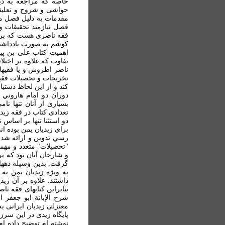
خاصه که مراجعه به دي
حواشی و شروح و تعليق
مقدمات به دليل فصل مرب
فصل نيازمند تحقيقات و
فقه ناصری هست که بررس
کوشم به صورت يادداشتها
اهميت کتاب علي بن پير
تفاوت که علاوه بر اختل
ناصر اطروش و يا فقيهان
تخريجات و تحصيلات فقي
کند و از اين لحاظ دستي
دوران دو امام هاروني 
بسياری از آنان تنها ن
تعدادی کتاب در فقه زيد
دو استثنا تنها بر اساس
برای زيديان يمن بوده 
رسي تدوين و ارائه شد،
"تحصيلات" متعدد و مهمی
و شارحان آنان بود که ب
گرفت. بدين وسيله دهها
به ويژه زيديان يمن به 
داشتند. علاوه بر آن زي
بنابراين کتابهای فقه ن
شرح الإبانة ابو جعفر 
معتزلی زيديان ايرانی 
پايگاه زيدی در اين سرز
نوشته ام توضيح داده ام